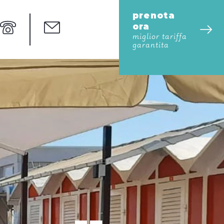
prenota
ora
miglior tariffa
garantita