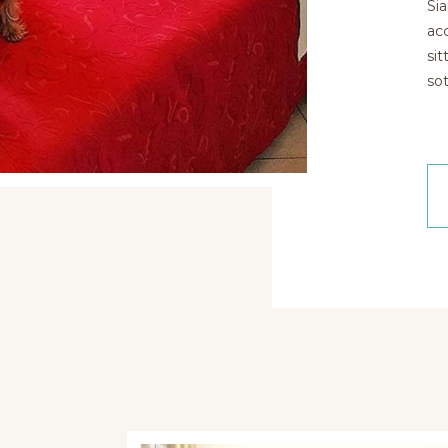
Si
ac
sit
sot