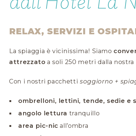
dall’Hotel La N
RELAX, SERVIZI E OSPI
La spiaggia è vicinissima! Siamo
conven
attrezzato
a soli 250 metri dalla nostra 
Con i nostri pacchetti
soggiorno + spia
ombrelloni, lettini, tende, sedie e 
angolo lettura
tranquillo
area pic-nic
all’ombra