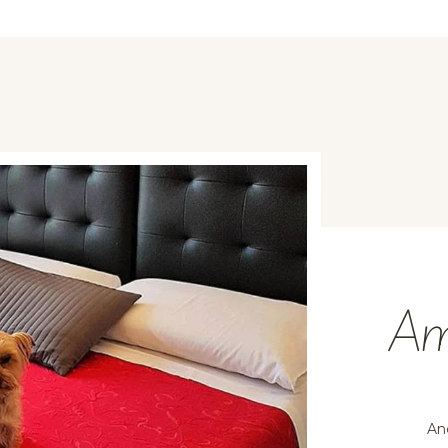
Am
An