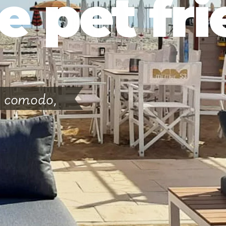
e pet fr
: comodo,